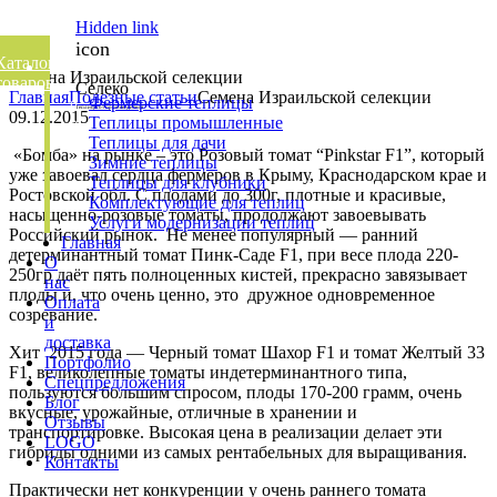
Hidden link
icon
Каталог
Семена Израильской селекции
товаров
Селеко
Главная
Полезные статьи
Семена Израильской селекции
Фермерские теплицы
Теплицы от производителя
09.12.2015
Теплицы промышленные
Теплицы для дачи
«Бомба» на рынке – это Розовый томат “Pinkstar F1”, который
Зимние теплицы
уже завоевал сердца фермеров в Крыму, Краснодарском крае и
Теплицы для клубники
Ростовской обл. С плодами до 300г, плотные и красивые,
Комплектующие для теплиц
насыщенно-розовые томаты, продолжают завоевывать
Please
Услуги модернизации теплиц
Российский рынок. Не менее популярный ― ранний
enter
Главная
детерминантный томат Пинк-Саде F1, при весе плода 220-
key
О
250гр даёт пять полноценных кистей, прекрасно завязывает
search
нас
плоды и, что очень ценно, это дружное одновременное
to
Оплата
созревание.
display
и
results.
доставка
Хит 2015 года ― Черный томат Шахор F1 и томат Желтый 33
Портфолио
F1, великолепные томаты индетерминантного типа,
Спецпредложения
пользуются большим спросом, плоды 170-200 грамм, очень
Блог
вкусные, урожайные, отличные в хранении и
Отзывы
транспортировке. Высокая цена в реализации делает эти
LOGO
гибриды одними из самых рентабельных для выращивания.
Контакты
Практически нет конкуренции у очень раннего томата