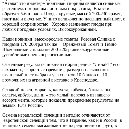
“Агава” это индетерминантный гибриды является сильным
растением, с хорошим листовым покрытием, В кисти
образует 5-6 плодов. Плоды круглые, массой 200-230 грамм,
плотные и вкусные. У ниго великолепно насыщенный цвет, с
хорошей сохранностью. Хорошо завязывает плоды при
любых погодных условиях. Высокоурожайный.
Наши новинки высокорослые томаты Розовая Сливка с
плодами 170-200гр,а так же Оранжевый Томат и Темно-
Шоколадный с плодами 200-220гр ,высокоурожайные
,устойчивые очень перспективные.
Отменные результаты показал гибрид редиса ”ЛинаF1” его
всхожесть, скорость созревания, размер и насыщенно-
глянцевый цвет набрали у экспертов 10 баллов из 10
возможных на аграрной выставке в Краснодаре.
Сладкий перец, морковь, капуста, кабачки, баклажаны,
салаты, арбузы, дыни – это малый перечень из нашего
ассортимента, которые показали прекрасные результаты на
землях Юга России.
Семена израильской селекции выгодно отличаются от
европейской селекции тем, что в Израиле, как и в России, в
теплицах семена высаживают непосредственно в грунт, в