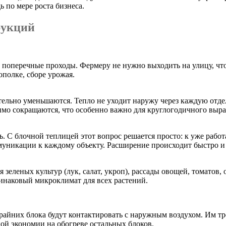
 по мере роста бизнеса.
рукций
оперечные проходы. Фермеру не нужно выходить на улицу, чтоб
полке, сборе урожая.
тельно уменьшаются. Тепло не уходит наружу через каждую отд
тимо сокращаются, что особенно важно для круглогодичного выр
дь. С блочной теплицей этот вопрос решается просто: к уже ра
оммуникации к каждому объекту. Расширение происходит быстро
еленых культур (лук, салат, укроп), рассады овощей, томатов, 
динаковый микроклимат для всех растений.
райних блока будут контактировать с наружным воздухом. Им тр
ой экономии на обогреве остальных блоков.