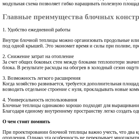
модульная схема позволяет гибко наращивать полезную площадь
Главные преимущества блочных конст
1. Удобство ежедневной работы
Внутри блочной теплицы можно организовать продольные или п
под одной крышей. Это экономит время и силы при поливе, про
2. Снижение затрат на отопление
За счет общих боковых стен между блоками теплопотери значи
блока. В результате расходы на обогрев в холодный сезон ощу
3. Возможность легкого расширения
Когда хозяйство развивается, требуется дополнительная площа
возводить отдельное строение с нуля, прокладывать новые к
4. Универсальность использования
Блочные теплицы одинаково хорошо подходят для выращивания з
Благодаря единому внутреннему пространству легко создать о
О чем стоит помнить
При проектировании блочной теплицы важно учесть, что два к
отопления. Однако эта особенность не перекрывает многократн