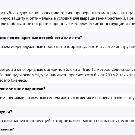
ость благодаря использованию только проверенных материалов, тщат
ежную защиту и оптимальные условия для выращивания растений. При
поликарбонатное покрытие, прочные металлические конструкции и сп
лиц под конкретные потребности клиента?
ливаем индивидуальные проекты по ширине, длине и высоте конструкци
етров и многорядные с шириной блока от 6 до 12 метров. Длина кон
о площади рекомендуем начинать просчет хотя бы от 200 м2, так как
воего бизнеса.
ских зимних парников?
именениями различных систем для охлаждения и нагрева позволяют 
купки?
ивания наших конструкций, которое клиент может выполнять самостоя
тавить?