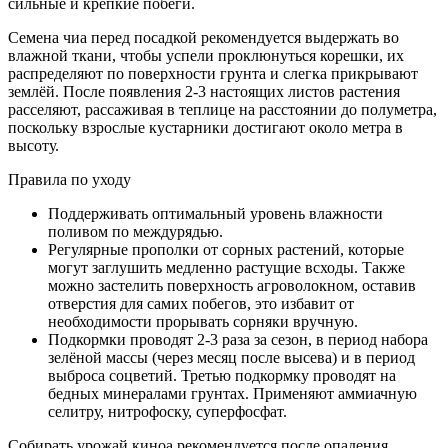
сильные и крепкие побеги.
Семена чиа перед посадкой рекомендуется выдержать во
влажной ткани, чтобы успели проклюнуться корешки, их
распределяют по поверхности грунта и слегка прикрывают
землёй. После появления 2-3 настоящих листов растения
расселяют, рассаживая в теплице на расстоянии до полуметра,
поскольку взрослые кустарники достигают около метра в
высоту.
Правила по уходу
Поддерживать оптимальный уровень влажности
поливом по междурядью.
Регулярные прополки от сорных растений, которые
могут заглушить медленно растущие всходы. Также
можно застелить поверхность агроволокном, оставив
отверстия для самих побегов, это избавит от
необходимости прорывать сорняки вручную.
Подкормки проводят 2-3 раза за сезон, в период набора
зелёной массы (через месяц после высева) и в период
выброса соцветий. Третью подкормку проводят на
бедных минералами грунтах. Применяют аммиачную
селитру, нитрофоску, суперфосфат.
Собирать урожай киноа рекомендуется после опадения