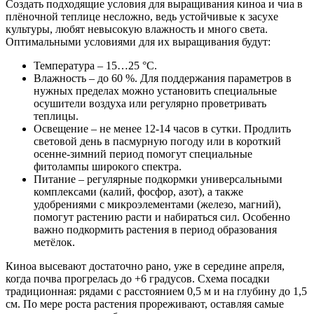
Создать подходящие условия для выращивания киноа и чиа в
плёночной теплице несложно, ведь устойчивые к засухе
культуры, любят невысокую влажность и много света.
Оптимальными условиями для их выращивания будут:
Температура – 15…25 °С.
Влажность – до 60 %. Для поддержания параметров в
нужных пределах можно установить специальные
осушители воздуха или регулярно проветривать
теплицы.
Освещение – не менее 12-14 часов в сутки. Продлить
световой день в пасмурную погоду или в короткий
осенне-зимний период помогут специальные
фитолампы широкого спектра.
Питание – регулярные подкормки универсальными
комплексами (калий, фосфор, азот), а также
удобрениями с микроэлементами (железо, магний),
помогут растению расти и набираться сил. Особенно
важно подкормить растения в период образования
метёлок.
Киноа высевают достаточно рано, уже в середине апреля,
когда почва прогрелась до +6 градусов. Схема посадки
традиционная: рядами с расстоянием 0,5 м и на глубину до 1,5
см. По мере роста растения прореживают, оставляя самые