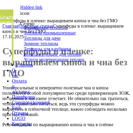
Hidden link
icon
Каталог
Суперфуды в пленке: выращиваем киноа и чиа без ГМО
товаров
Селеко
Главная
Полезные статьи
Суперфуды в пленке: выращиваем
Фермерские теплицы
Теплицы от производителя
киноа и чиа без ГМО
Теплицы промышленные
17.10.2025
Теплицы для дачи
Зимние теплицы
Суперфуды в пленке:
Теплицы для клубники
Комплектующие для теплиц
Please
выращиваем киноа и чиа без
Услуги модернизации теплиц
enter
Главная
key
О
ГМО
search
нас
to
Оплата
display
и
Универсальные и невероятно полезные чиа и киноа
results.
доставка
пользуются особой популярностью среди приверженцев ЗОЖ,
Портфолио
но ценник в магазине угнетает. Не обязательно так тратиться,
Спецпредложения
чтобы правильно питаться, ведь эти суперфуды можно
Блог
вырастить в плёночной теплице, важно соблюдать несколько
Отзывы
простых условий.
LOGO
Контакты
Рекомендации по выращиванию киноа и чиа в плёнке