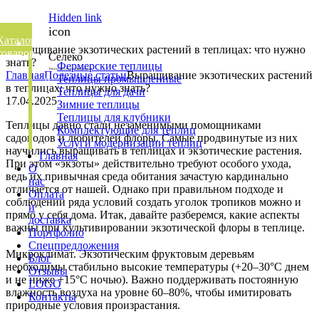
Hidden link
icon
Каталог
Выращивание экзотических растений в теплицах: что нужно
товаров
Селеко
знать?
Фермерские теплицы
Теплицы от производителя
Главная
Полезные статьи
Выращивание экзотических растений
Теплицы промышленные
в теплицах: что нужно знать?
Теплицы для дачи
17.04.2025
Зимние теплицы
Теплицы для клубники
Теплицы давно стали незаменимыми помощниками
Комплектующие для теплиц
садоводов и любителей флоры. Самые продвинутые из них
Please
Услуги модернизации теплиц
научились выращивать в теплицах и экзотические растения.
enter
Главная
При этом «экзоты» действительно требуют особого ухода,
key
О
ведь их привычная среда обитания зачастую кардинально
search
нас
отличается от нашей. Однако при правильном подходе и
to
Оплата
соблюдении ряда условий создать уголок тропиков можно и
display
и
прямо у себя дома. Итак, давайте разберемся, какие аспекты
results.
доставка
важны при культивировании экзотической флоры в теплице.
Портфолио
⠀
Спецпредложения
Микроклимат. Экзотическим фруктовым деревьям
Блог
необходимы стабильно высокие температуры (+20–30°C днем
Отзывы
и не ниже +15°C ночью). Важно поддерживать постоянную
LOGO
влажность воздуха на уровне 60–80%, чтобы имитировать
Контакты
природные условия произрастания.