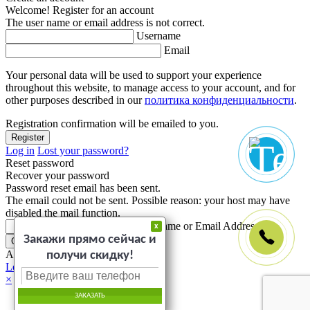
Welcome! Register for an account
The user name or email address is not correct.
Username
Email
Your personal data will be used to support your experience
throughout this website, to manage access to your account, and for
other purposes described in our
политика конфиденциальности
.
Registration confirmation will be emailed to you.
Log in
Lost your password?
Reset password
Recover your password
Password reset email has been sent.
The email could not be sent. Possible reason: your host may have
disabled the mail function.
Username or Email Address
x
Закажи прямо сейчас и
A password will be e-mailed to you.
получи скидку!
Log in
×
ЗАКАЗАТЬ