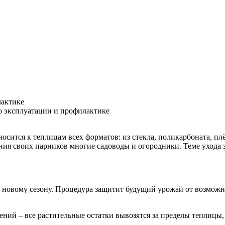
лактике
по эксплуатации и профилактике
носится к теплицам всех форматов: из стекла, поликарбоната, п
ия своих парников многие садоводы и огородники. Теме ухода з
к новому сезону. Процедура защитит будущий урожай от возмож
тений – все растительные остатки вывозятся за пределы теплицы,