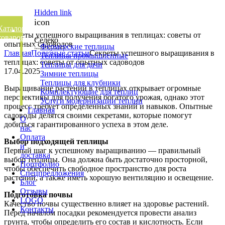
Hidden link
icon
Каталог
Секреты успешного выращивания в теплицах: советы от
товаров
Селеко
опытных садоводов
Фермерские теплицы
Теплицы от производителя
Главная
Полезные статьи
Секреты успешного выращивания в
Теплицы промышленные
теплицах: советы от опытных садоводов
Теплицы для дачи
17.04.2025
Зимние теплицы
Теплицы для клубники
Выращивание растений в теплицах открывает огромные
Комплектующие для теплиц
перспективы для получения богатого урожая, однако этот
Please
Услуги модернизации теплиц
процесс требует определенных знаний и навыков. Опытные
enter
Главная
садоводы делятся своими секретами, которые помогут
key
О
добиться гарантированного успеха в этом деле.
search
нас
to
Оплата
Выбор подходящей теплицы
display
и
Первый шаг к успешному выращиванию — правильный
results.
доставка
выбор теплицы. Она должна быть достаточно просторной,
Портфолио
чтобы обеспечить свободное пространство для роста
Спецпредложения
растений, а также иметь хорошую вентиляцию и освещение.
Блог
Отзывы
Подготовка почвы
LOGO
Качество почвы существенно влияет на здоровье растений.
Контакты
Перед началом посадки рекомендуется провести анализ
грунта, чтобы определить его состав и кислотность. Если