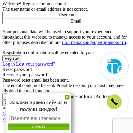
Welcome! Register for an account
The user name or email address is not correct.
Username
Email
Your personal data will be used to support your experience
throughout this website, to manage access to your account, and for
other purposes described in our
политика конфиденциальности
.
Registration confirmation will be emailed to you.
Log in
Lost your password?
Reset password
Recover your password
Password reset email has been sent.
The email could not be sent. Possible reason: your host may have
disabled the mail function.
Username or Email Address
x
Закажи прямо сейчас и
A password will be e-mailed to you.
получи скидку!
Log in
×
ЗАКАЗАТЬ