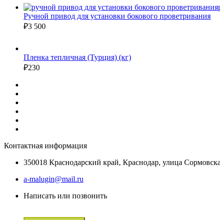
Ручной привод для установки бокового проветривания
₽
3 500
Пленка тепличная (Турция) (кг)
₽
230
Контактная информация
350018 Краснодарский край, Краснодар, улица Сормовска
a-malugin@mail.ru
Написать или позвонить