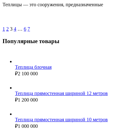
Теплицы — это сооружения, предназначенные
1
2
3
4
…
6
7
Популярные товары
Теплица блочная
₽
2 100 000
Теплица прямостенная шириной 12 метров
₽
1 200 000
Теплица прямостенная шириной 10 метров
₽
1 000 000