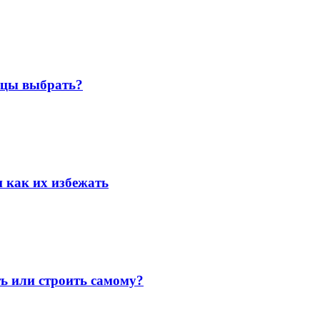
ицы выбрать?
 как их избежать
ть или строить самому?